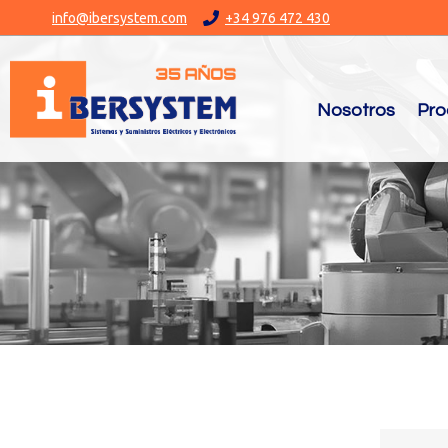
info@ibersystem.com
+34 976 472 430
Nosotros
Pro
You are here: