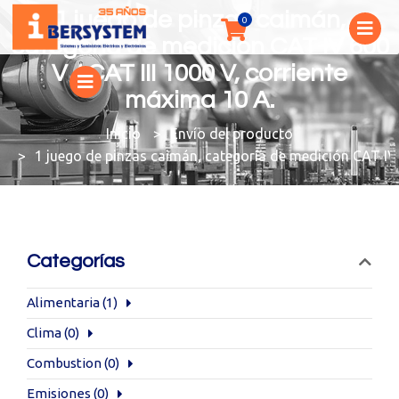
1 juego de pinzas caimán,
categoría de medición CAT IV 600
V / CAT III 1000 V, corriente
máxima 10 A.
You are here:
Envío del producto
1 juego de pinzas caimán, categoría de medición CAT IV 
Categorías
Alimentaria
(1)
Clima
(0)
Combustion
(0)
Emisiones
(0)