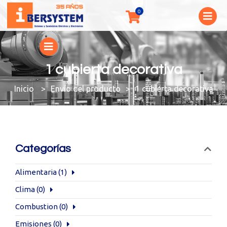
1 cubierta decorativa
You are here:
Envío del producto
1 cubierta decorativa
Categorías
Alimentaria
(1)
Clima
(0)
Combustion
(0)
Emisiones
(0)