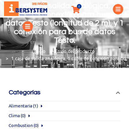
1 caja de salida analógica, 1
cable de conexión para bus de
datos Testo (longitud de 2 m), y 1
conexión para bus de datos
Testo.
You are here:
Envío del producto
1 caja de salida analógica, 1 cable de conexión para bus
Categorías
Alimentaria
(1)
Clima
(0)
Combustion
(0)