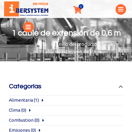
1 cable de extensión de 0,6 m
You are here:
Envío del producto
1 cable de extensión de 0,6 m
Categorías
Alimentaria
(1)
Clima
(0)
Combustion
(0)
Emisiones
(0)