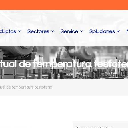
ductos
Sectores
Service
Soluciones
tual de temperatura testot
tual de temperatura testoterm