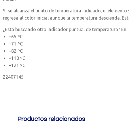
Si se alcanza el punto de temperatura indicado, el elemento
regresa al color inicial aunque la temperatura descienda. Es
¿Está buscando otro indicador puntual de temperatura? En T
+65 ºC
+71 ºC
+82 ºC
+110 ºC
+121 ºC
22407145
Productos relacionados