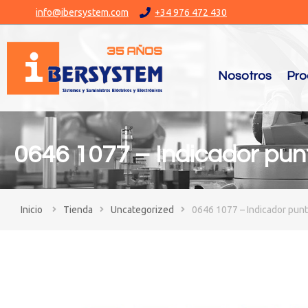
info@ibersystem.com
+34 976 472 430
Nosotros
Pro
0646 1077 – Indicador pun
You are here:
Tienda
Uncategorized
0646 1077 – Indicador pun