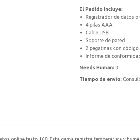
El Pedido Incluye:
Registrador de datos on
4 pilas AAA
Cable USB
Soporte de pared
2 pegatinas con código
Informe de conformida
Needs Human:
0
Tiempo de envío:
Consul
atos online testo 160. Esta gama registra temperatura y hume