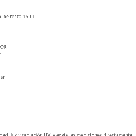
line testo 160 T
 QR
d
tar
dad, lux y radiación UV, y envía las mediciones directamente