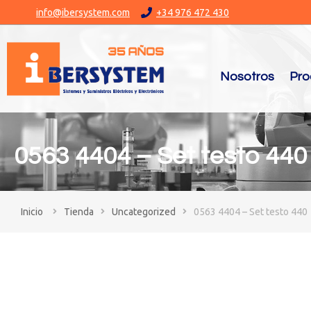
info@ibersystem.com
+34 976 472 430
Nosotros
Pro
0563 4404 – Set testo 440
You are here:
Tienda
Uncategorized
0563 4404 – Set testo 440