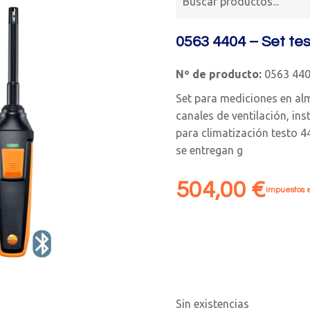
0563 4404 – Set te
Nº de producto:
0563 44
Set para mediciones en alm
canales de ventilación, in
para climatización testo 
se entregan g
504,00
€
impuestos e
Sin existencias