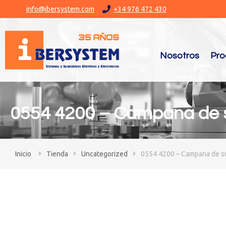
info@ibersystem.com
+34 976 472 430
Nosotros
Pro
0554 4200 – Campana de s
You are here:
Tienda
Uncategorized
0554 4200 – Campana de su