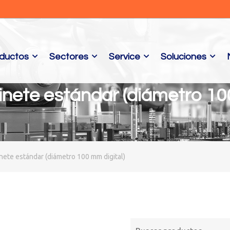
ductos
Sectores
Service
Soluciones
inete estándar (diámetro 1
ete estándar (diámetro 100 mm digital)