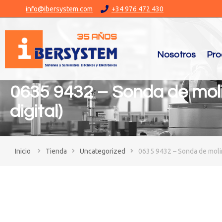
info@ibersystem.com
+34 976 472 430
Nosotros
Pro
0635 9432 – Sonda de mol
digital)
You are here:
Tienda
Uncategorized
0635 9432 – Sonda de molin