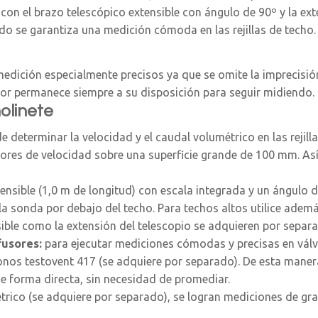
 con el brazo telescópico extensible con ángulo de 90º y la e
o se garantiza una medición cómoda en las rejillas de techo.
edición especialmente precisos ya que se omite la imprecisión
dor permanece siempre a su disposición para seguir midiendo.
olinete
 determinar la velocidad y el caudal volumétrico en las rejil
 valores de velocidad sobre una superficie grande de 100 mm. As
extensible (1,0 m de longitud) con escala integrada y un ángul
 la sonda por debajo del techo. Para techos altos utilice adem
sible como la extensión del telescopio se adquieren por separa
fusores:
para ejecutar mediciones cómodas y precisas en válvu
onos testovent 417 (se adquiere por separado). De esta manera
de forma directa, sin necesidad de promediar.
rico (se adquiere por separado), se logran mediciones de gran 