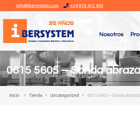
info@ibersystem.com
+34 976 472 430
Nosotros
Pro
0615 5605 – Sonda abraz
You are here:
Tienda
Uncategorized
0615 5605 – Sonda abraza