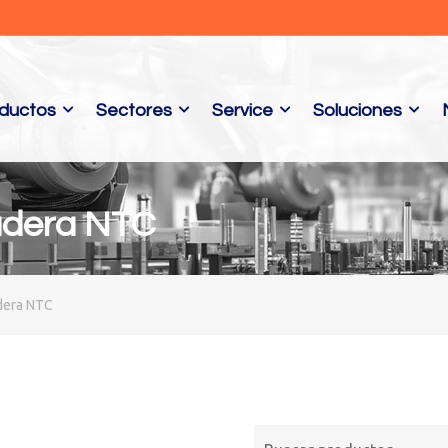
ductos
Sectores
Service
Soluciones
adera NTC
dera NTC