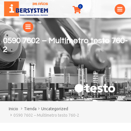
0590 7602 – Multímetro testo 760-
2
You are here:
Tienda
Uncategorized
0590 7602 – Multímetro testo 760-2