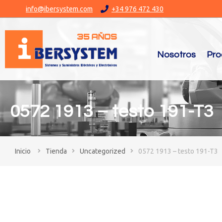
info@ibersystem.com
+34 976 472 430
Nosotros
Pro
0572 1913 – testo 191-T3
You are here:
Tienda
Uncategorized
0572 1913 – testo 191-T3