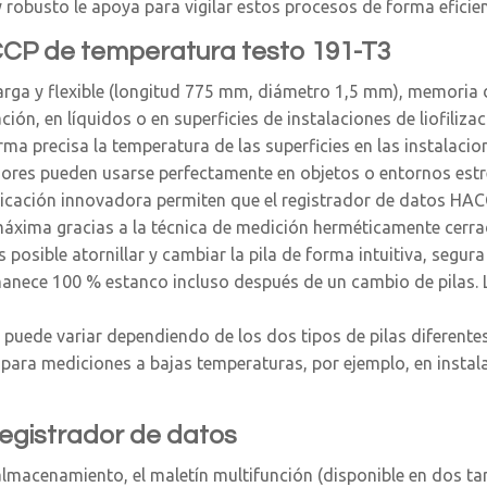
robusto le apoya para vigilar estos procesos de forma eficien
ACCP de temperatura testo 191-T3
arga y flexible (longitud 775 mm, diámetro 1,5 mm), memoria
zación, en líquidos o en superficies de instalaciones de liofil
rma precisa la temperatura de las superficies en las instalacion
dores pueden usarse perfectamente en objetos o entornos est
ricación innovadora permiten que el registrador de datos HAC
áxima gracias a la técnica de medición herméticamente cerra
 posible atornillar y cambiar la pila de forma intuitiva, segu
nece 100 % estanco incluso después de un cambio de pilas. La
 puede variar dependiendo de los dos tipos de pilas diferente
para mediciones a bajas temperaturas, por ejemplo, en instala
registrador de datos
almacenamiento, el maletín multifunción (disponible en dos tam