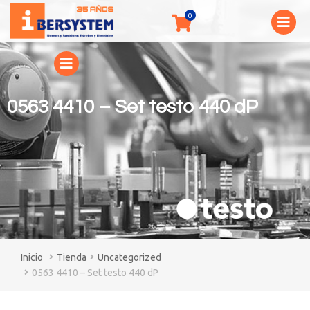
0563 4410 – Set testo 440 dP
You are here:
Tienda
Uncategorized
0563 4410 – Set testo 440 dP