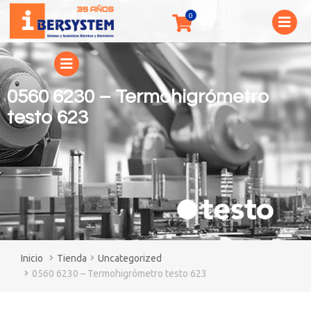
0560 6230 – Termohigrómetro
testo 623
You are here:
Tienda
Uncategorized
0560 6230 – Termohigrómetro testo 623