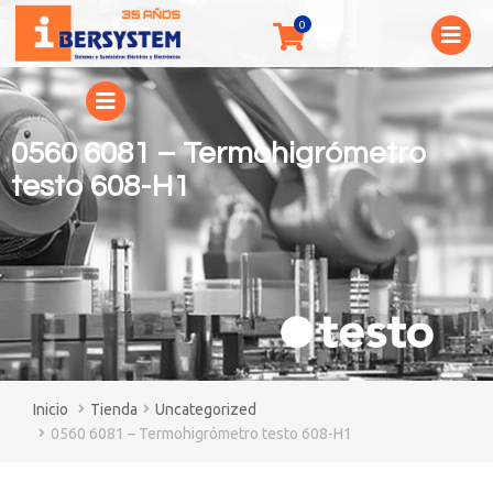
0560 6081 – Termohigrómetro
testo 608-H1
You are here:
Tienda
Uncategorized
0560 6081 – Termohigrómetro testo 608-H1