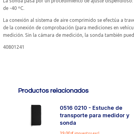
La sonda pasa por un procedimiento de ajuste dispendioso: 
de -40 ºC.
La conexión al sistema de aire comprimido se efectúa a tra
de la conexión de comprobación (para mediciones en vehícul
medición. Sin la cámara de medición, la sonda también pue
40801241
Productos relacionados
:
0516 0210 - Estuche de
r
transporte para medidor y
s
sonda
39,00
€
impuestos excl.