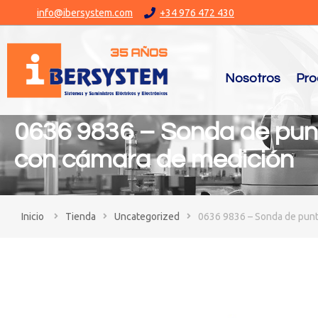
info@ibersystem.com
+34 976 472 430
Nosotros
Pro
0636 9836 – Sonda de punto
con cámara de medición
You are here:
Tienda
Uncategorized
0636 9836 – Sonda de punto