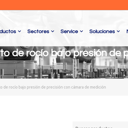
ductos
Sectores
Service
Soluciones
 de rocío bajo presión de p
 de rocío bajo presión de precisión con cámara de medición