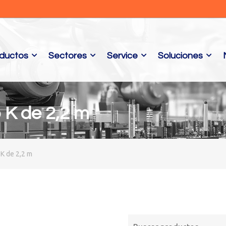
ductos
Sectores
Service
Soluciones
 K de 2,2 m
K de 2,2 m