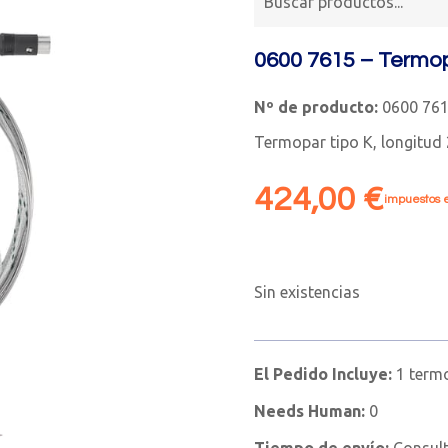
0600 7615 – Termop
Nº de producto:
0600 76
Termopar tipo K, longitud
424,00
€
impuestos e
Sin existencias
El Pedido Incluye:
1 termo
Needs Human:
0