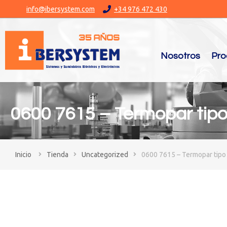
info@ibersystem.com
+34 976 472 430
Nosotros
Pro
0600 7615 – Termopar tipo
You are here:
Tienda
Uncategorized
0600 7615 – Termopar tipo 