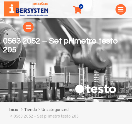
0563 2052 – Set pHmetro testo
205
You are here:
Tienda
Uncategorized
0563 2052 – Set pHmetro testo 205