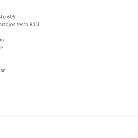
sto 605i
arrojos testo 805i
ón
se
tar