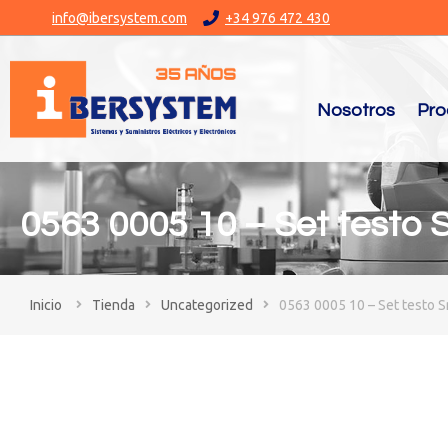
info@ibersystem.com
+34 976 472 430
Nosotros
Pro
0563 0005 10 – Set testo
You are here:
Tienda
Uncategorized
0563 0005 10 – Set testo 