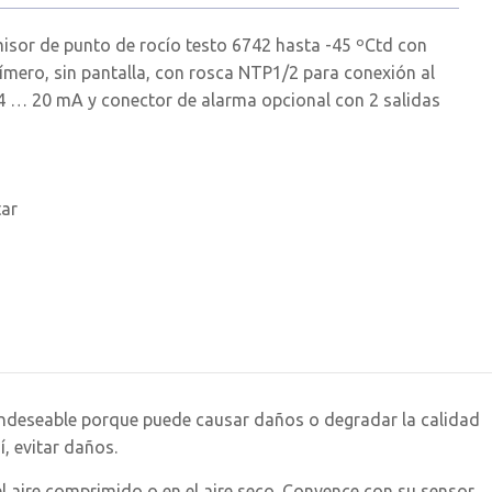
isor de punto de rocío testo 6742 hasta -45 ºCtd con
mero, sin pantalla, con rosca NTP1/2 para conexión al
 4 … 20 mA y conector de alarma opcional con 2 salidas
tar
e indeseable porque puede causar daños o degradar la calidad
í, evitar daños.
l aire comprimido o en el aire seco. Convence con su sensor