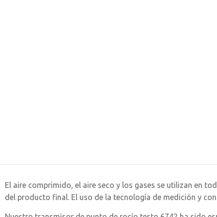
El aire comprimido, el aire seco y los gases se utilizan en
del producto final. El uso de la tecnología de medición y con
Nuestro transmisor de punto de rocío testo 6742 ha sido es