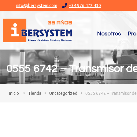
info@ibersystem.com
+34 976 472 430
Nosotros
Pro
0555 6742 – Transmisor de
You are here:
Tienda
Uncategorized
0555 6742 – Transmisor de