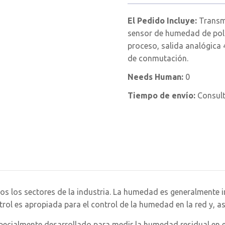
El Pedido Incluye:
Transm
sensor de humedad de polí
proceso, salida analógica
de conmutación.
Needs Human:
0
Tiempo de envío:
Consul
 todos los sectores de la industria. La humedad es generalment
trol es apropiada para el control de la humedad en la red y, as
pecialmente desarrollado para medir la humedad residual en e