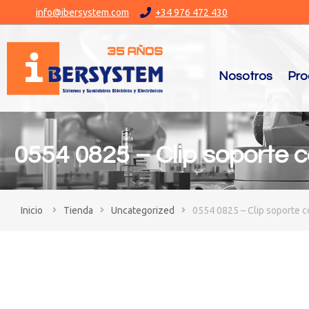
info@ibersystem.com
+34 976 472 430
Nosotros
Pro
0554 0825 – Clip soporte 
You are here:
Tienda
Uncategorized
0554 0825 – Clip soporte c