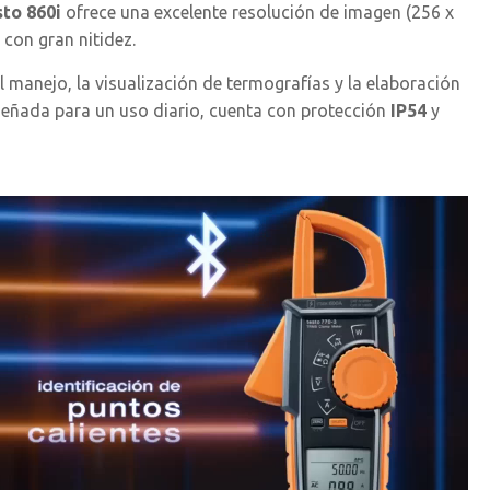
sto 860i
ofrece una excelente resolución de imagen (256 x
 con gran nitidez.
el manejo, la visualización de termografías y la elaboración
señada para un uso diario, cuenta con protección
IP54
y