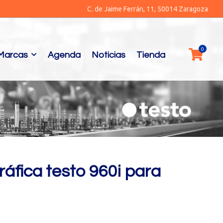
C. de Jaime Ferrán, 11, 50014 Zaragoza
Marcas
Agenda
Noticias
Tienda
fica testo 960i para