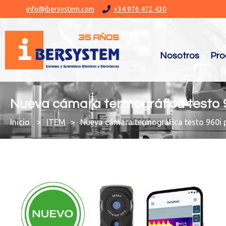
info@ibersystem.com
+34 976 472 430
Nosotros
Pro
Nueva cámara termográfica testo 
You are here:
ITEM
Nueva cámara termográfica testo 960i 