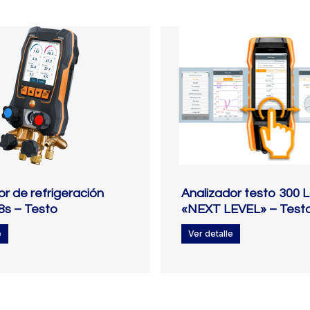
or de refrigeración
Analizador testo 300 L
8s – Testo
«NEXT LEVEL» – Test
e
Ver detalle