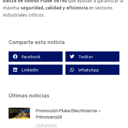
baliza de sonido
Fluke SB140
que ayudan a garantizar la
máxima
seguridad, calidad y eficiencia
en sectores
industriales críticos.
Comparte esta noticia
Facebook
Twitter
LinkedIn
WhatsApp
Últimas noticias
Promoción Fluke Electricistas –
Primavera26
20/04/2026