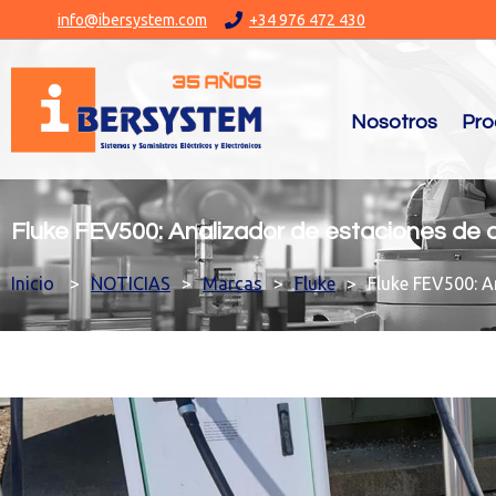
info@ibersystem.com
+34 976 472 430
Nosotros
Pro
Fluke FEV500: Analizador de estaciones de 
You are here:
NOTICIAS
Marcas
Fluke
Fluke FEV500: A