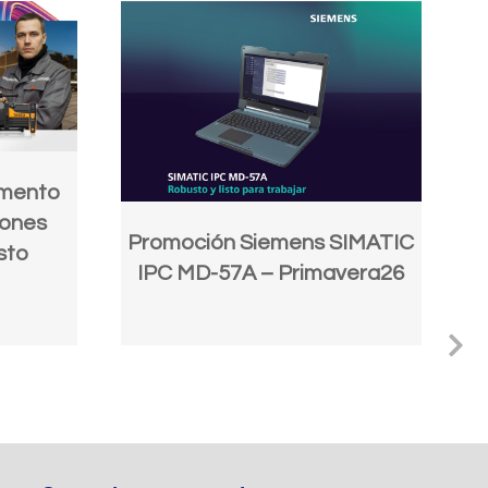
amento
P
iones
Promoción Siemens SIMATIC
sto
IPC MD-57A – Primavera26