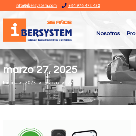
info@ibersystem.com
+34 976 472 430
Nosotros
Pro
marzo 27, 2025
You are here:
2025
marzo
27