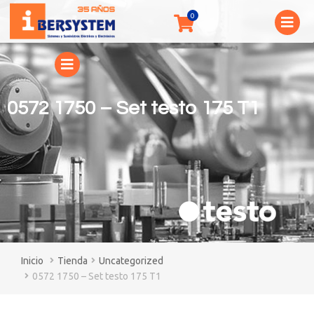
0572 1750 – Set testo 175 T1
You are here:
Tienda
Uncategorized
0572 1750 – Set testo 175 T1