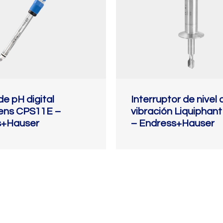
e pH digital
Interruptor de nivel 
ns CPS11E –
vibración Liquiphan
s+Hauser
– Endress+Hauser