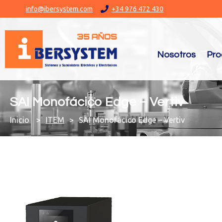
info@ibersystem.com
+34 976 472 430
Nosotros
Pro
SAI Monofácico Edge – Vertiv
You are here:
ITEM
SAI Monofácico Edge – Vertiv