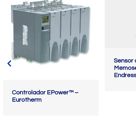
Sensor d
Memose
Endres
Controlador EPower™ –
Eurotherm