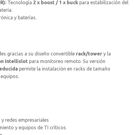
R):
Tecnología
2 x boost / 1 x buck
para estabilización del
tería.
rónica y baterías.
es gracias a su diseño convertible
rack/tower
y la
n Intellislot
para monitoreo remoto. Su versión
educida
permite la instalación en racks de tamaño
 equipos.
 y redes empresariales
iento y equipos de TI críticos