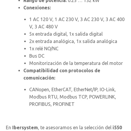
Rango de potencia:
0.25 … 132 kW
Conexiones:
1 AC 120 V, 1 AC 230 V, 3 AC 230 V, 3 AC 400
V, 3 AC 480 V
5x entrada digital, 1x salida digital
2x entrada analógica, 1x salida analógica
1x relé NO/NC
Bus DC
Monitorización de la temperatura del motor
Compatibilidad con protocolos de
comunicación:
CANopen, EtherCAT, EtherNet/IP, IO-Link,
Modbus RTU, Modbus TCP, POWERLINK,
PROFIBUS, PROFINET
En
Ibersystem
, te asesoramos en la selección del
i550