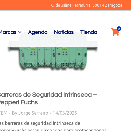
C. de Jaime Ferrán, 11, 50014 Zaragoza
Marcas
Agenda
Noticias
Tienda
arreras de Seguridad Intrínseca –
epperl Fuchs
TEM
By
Jorge Serrano
14/03/2025
as barreras de seguridad intrínseca de
epperl+Fuchs están diseñadas para proteger zonas