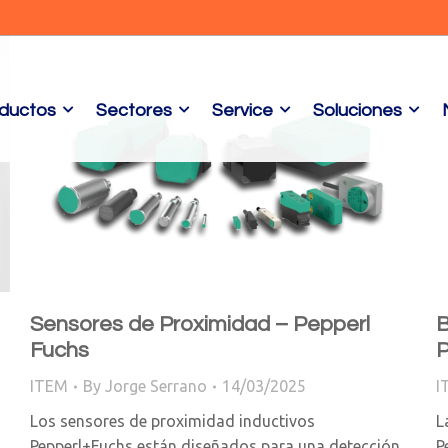
ductos
Sectores
Service
Soluciones
Sensores de Proximidad – Pepperl
B
Fuchs
P
ITEM
By
Jorge Serrano
14/03/2025
I
Los sensores de proximidad inductivos
L
Pepperl+Fuchs están diseñados para una detección
P