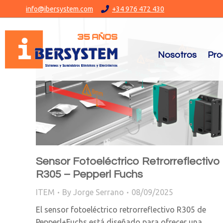
info@ibersystem.com
+34 976 472 430
Nosotros
Pro
Sensor Fotoeléctrico Retrorreflectivo
R305 – Pepperl Fuchs
ITEM
By
Jorge Serrano
08/09/2025
El sensor fotoeléctrico retrorreflectivo R305 de
Pepperl+Fuchs está diseñado para ofrecer una