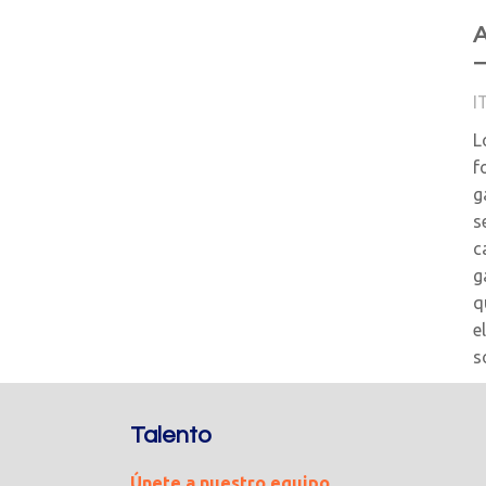
A
–
I
L
f
g
s
c
g
q
e
s
Talento
Únete a nuestro equipo