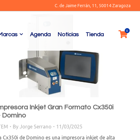
C. de Jaime Ferrán, 11, 50014 Zaragoza
Marcas
Agenda
Noticias
Tienda
mpresora Inkjet Gran Formato Cx350i
 Domino
TEM
By
Jorge Serrano
11/03/2025
a Cx350i de Domino es una impresora inkjet de alta