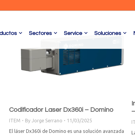
ductos
Sectores
Service
Soluciones
I
Codificador Laser Dx360i – Domino
–
ITEM
By
Jorge Serrano
11/03/2025
I
El láser Dx360i de Domino es una solución avanzada
L