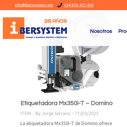
info@ibersystem.com
+34 976 472 430
Nosotros
Pro
Etiquetadora Mx350i-T – Domino
ITEM
By
Jorge Serrano
11/03/2025
La etiquetadora Mx350i-T de Domino ofrece