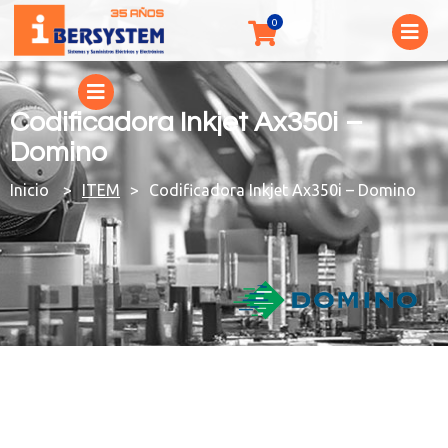
Codificadora Inkjet Ax350i –
Domino
You are here:
ITEM
Codificadora Inkjet Ax350i – Domino