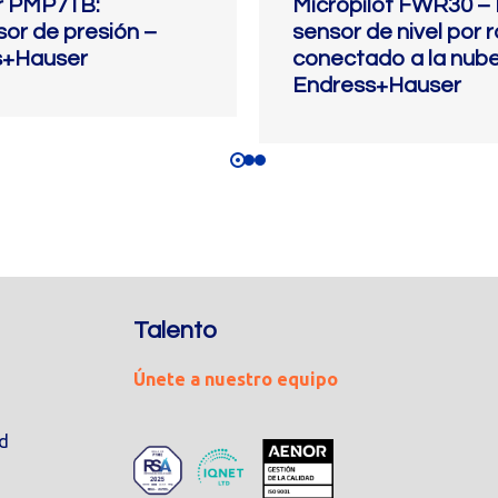
r PMP71B:
Micropilot FWR30 – 
sor de presión –
sensor de nivel por 
s+Hauser
conectado a la nube
Endress+Hauser
Talento
Únete a nuestro equipo
ad