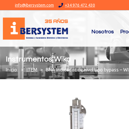
info@ibersystem.com
+34 976 472 430
Nosotros
Pro
Instrumentos Wika
You are here:
ITEM
BNA Indicador de nivel tipo bypass – W