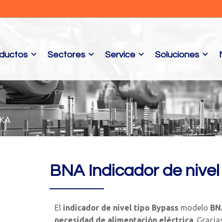
ductos
Sectores
Service
Soluciones
IKA
BNA Indicador de nivel
El
indicador de nivel tipo Bypass
modelo
BN
necesidad de alimentación eléctrica
. Graci