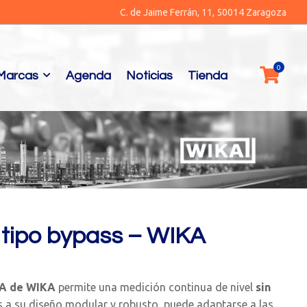
C. de Jaime Ferrán, 11, 50014 Zaragoza
Marcas
Agenda
Noticias
Tienda
 tipo bypass – WIKA
A de WIKA
permite una medición continua de nivel
sin
as a su diseño modular y robusto, puede adaptarse a las