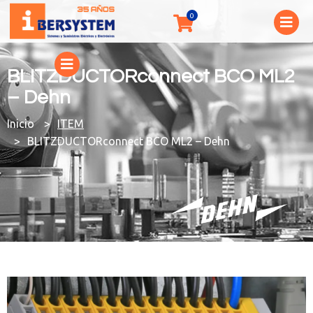
BLITZDUCTORconnect BCO ML2
– Dehn
You are here:
ITEM
BLITZDUCTORconnect BCO ML2 – Dehn